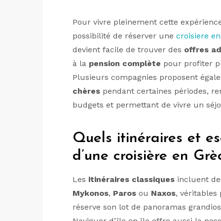
Pour vivre pleinement cette expérience
possibilité de réserver une
croisiere e
devient facile de trouver des
offres a
à la
pension complète
pour profiter p
Plusieurs compagnies proposent égal
chères
pendant certaines périodes, ren
budgets et permettant de vivre un séjo
Quels itinéraires et es
d’une croisière en Grè
Les
itinéraires classiques
incluent d
Mykonos
,
Paros
ou
Naxos
, véritables
réserve son lot de panoramas grandios
Naviguer d’île en île offre aussi la poss