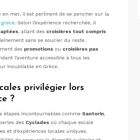
 en mer, il est pertinent de se pencher sur la
n grece
. Selon l’expérience recherchée, il
daptées
, allant des
croisières tout compris
leinement sans se soucier du reste.
ement des
promotions
ou
croisières pas
dant l’aventure accessible à tous les
ur inoubliable en Grèce.
cales privilégier lors
ce ?
es étapes incontournables comme
Santorin
,
 perles des
Cyclades
où chaque escale
es et d’expériences locales uniques.
ibilité de savourer la diversité culinaire et