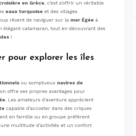
croisière en Grèce
, c’est s’offrir un véritable
les
eaux turquoise
et des villages
coup rêvent de naviguer sur la
mer Égée
à
 élégant catamaran, tout en découvrant des
ades
!
r pour explorer les îles
itionnels
ou somptueux
navires de
on offre ses propres avantages pour
ée
. Les amateurs d’aventure apprécient
ste
capable d’accoster dans des criques
gent en famille ou en groupe préfèrent
une multitude d’activités et un confort