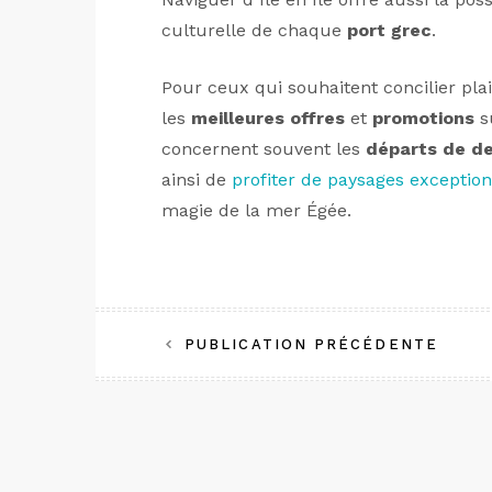
culturelle de chaque
port grec
.
Pour ceux qui souhaitent concilier plais
les
meilleures offres
et
promotions
s
concernent souvent les
départs de de
ainsi de
profiter de paysages exceptio
magie de la mer Égée.
Navigation
PUBLICATION PRÉCÉDENTE
de
l’article