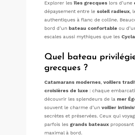
Explorer les
îles grecques
lors d’une
dépaysement entre le
soleil radieux
, 
authentiques à flanc de colline. Beau
bord d’un
bateau confortable
ou d’un
escales aussi mythiques que les
Cycl
Quel bateau privilégie
grecques ?
Catamarans modernes
,
voiliers trad
croisières de luxe
: chaque embarcati
découvrir les splendeurs de la
mer Ég
souvent le charme d’un
voilier intimi
secrètes et préservées. Ceux qui voya
parfois les
grands bateaux
proposant 
maximal à bord.