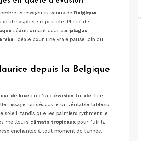
ges en quête d’évasion
 nombreux voyageurs venus de
Belgique
,
 son atmosphère reposante. Pleine de
iaque
séduit autant pour ses
plages
ervée
, idéale pour une vraie pause loin du
 Maurice depuis la Belgique
jour de luxe
ou d’une
évasion totale
, l’île
atterrissage, on découvre un véritable tableau
le soleil, tandis que les palmiers rythment le
des meilleurs
climats tropicaux
pour fuir la
nthèse enchantée à tout moment de l’année.